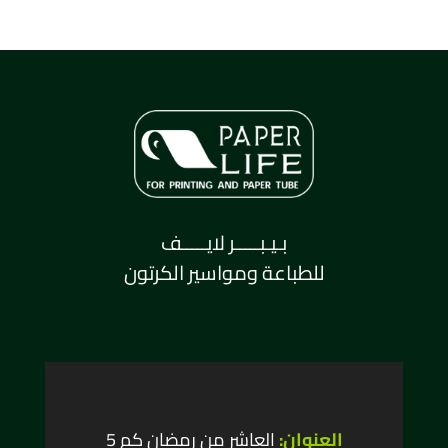
بـيـبـــــر لايـــــف
للطباعة ومواسير الكرتون
العنوان:
العاشر من رمضان كم 5